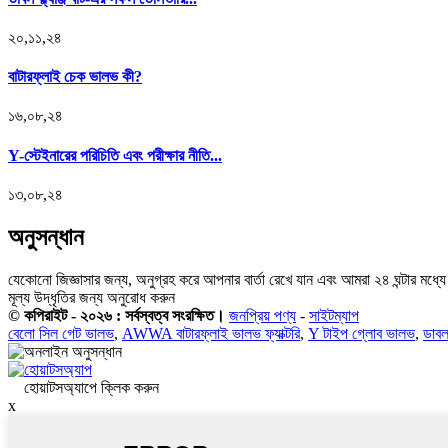
২০,১১,২৪
বাটারফ্লাই চেক ভালভ কী?
১৬,০৮,২৪
Y-স্টেইনারের পরিচিতি এবং পরীক্ষার নীতি...
১৩,০৮,২৪
অনুসন্ধান
যেকোনো জিজ্ঞাসার জন্য, অনুগ্রহ করে আপনার বার্তা রেখে যান এবং আমরা ২৪ ঘন্টার ম
মূল্য উদ্ধৃতির জন্য অনুরোধ করুন
© কপিরাইট - ২০২৬ : সর্বস্বত্ব সংরক্ষিত।
জনপ্রিয় পণ্য
-
সাইটম্যাপ
বেলো সিল গেট ভালভ
,
AWWA বাটারফ্লাই ভালভ ফ্যাক্টরি
,
Y টাইপ গ্লোব ভালভ
,
ডাবল
হোয়াটসঅ্যাপে ক্লিক করুন
x