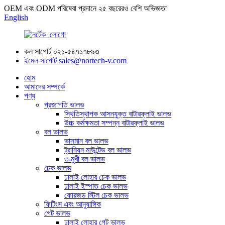
OEM এবং ODM পরিষেবা প্রদানে ২৫ বছরেরও বেশি অভিজ্ঞতা
English
কল সাপোর্ট
০২১-৫৪৭১৭৮৯৩
ইমেল সাপোর্ট
sales@nortech-v.com
হোম
আমাদের সম্পর্কে
পণ্য
প্রজাপতি ভালভ
স্থিতিস্থাপক আসনযুক্ত বাটারফ্লাই ভালভ
উচ্চ কর্মক্ষমতা সম্পন্ন বাটারফ্লাই ভালভ
বল ভালভ
ভাসমান বল ভালভ
ট্রানিয়ন মাউন্টেড বল ভালভ
৩-মুখী বল ভালভ
চেক ভালভ
ঢালাই লোহার চেক ভালভ
ঢালাই ইস্পাত চেক ভালভ
ফোরজড স্টিল চেক ভালভ
ফিটিংস এবং আনুষাঙ্গিক
গেট ভালভ
ঢালাই লোহার গেট ভালভ