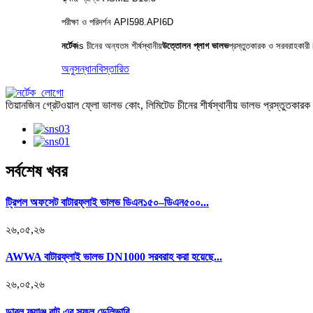
পরীক্ষা ও পরিদর্শন API598.API6D
নর্টেক
is
চীনের অন্যতম শীর্ষস্থানীয়
উত্তোলন প্লাগ ভালভ
প্রস্তুতকারক ও সরবরাহকারী
অনুসন্ধান
বিস্তারিত
তিয়ানজিন গ্রেটওয়াল ফ্লো ভালভ কোং, লিমিটেড চীনের শীর্ষস্থানীয় ভালভ প্রস্তুতকার
সর্বশেষ খবর
ট্রিপল অফসেট বাটারফ্লাই ভালভ ডিএন১৫০–ডিএন৫০০...
২৬,০৫,২৬
AWWA বাটারফ্লাই ভালভ DN1000 সরবরাহ করা হয়েছে...
২৬,০৫,২৬
ডাবল ফ্ল্যাঞ্জ বাট-এর সফল ডেলিভারি...