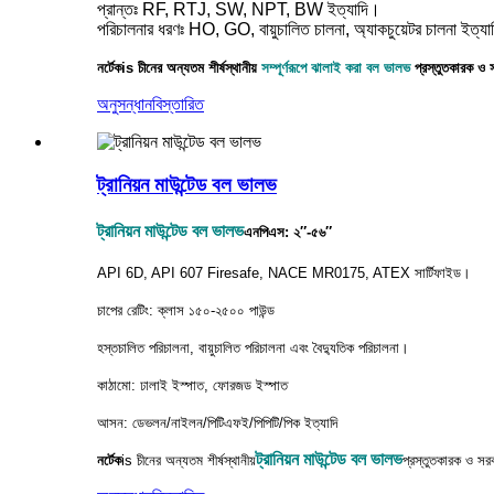
প্রান্তঃ RF, RTJ, SW, NPT, BW ইত্যাদি।
পরিচালনার ধরণঃ HO, GO, বায়ুচালিত চালনা, অ্যাকচুয়েটর চালনা ইত্য
নর্টেক
is
চীনের অন্যতম শীর্ষস্থানীয়
সম্পূর্ণরূপে ঝালাই করা বল ভালভ
প্রস্তুতকারক ও
অনুসন্ধান
বিস্তারিত
ট্রানিয়ন মাউন্টেড বল ভালভ
ট্রানিয়ন মাউন্টেড বল ভালভ
এনপিএস: ২″-৫৬″
API 6D, API 607 ​​Firesafe, NACE MR0175, ATEX সার্টিফাইড।
চাপের রেটিং: ক্লাস ১৫০-২৫০০ পাউন্ড
হস্তচালিত পরিচালনা, বায়ুচালিত পরিচালনা এবং বৈদ্যুতিক পরিচালনা।
কাঠামো: ঢালাই ইস্পাত, ফোরজড ইস্পাত
আসন: ডেভলন/নাইলন/পিটিএফই/পিপিটি/পিক ইত্যাদি
ট্রানিয়ন মাউন্টেড বল ভালভ
নর্টেক
is
চীনের অন্যতম শীর্ষস্থানীয়
প্রস্তুতকারক ও সর