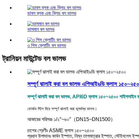
ডাবল ব্লক এবং ব্লিড বল ভালভ
ভাসমান বল ভালভ
৩ পিস ফ্লোটিং বল ভালভ
ট্রানিয়ন মাউন্টেড বল ভালভ
সম্পূর্ণ ঝালাই করা বল ভালভ এপিআই৬ডি ক্লাস ১৫০~২৫
সম্পূর্ণ ঝালাই করা বল ভালভ, API6D ক্লাস ১৫০~২৫০০ পাইপলাইন 
ফোর্জড স্টিল দিয়ে সম্পূর্ণ ঝালাই করা ভূগর্ভস্থ ভালভ।
আকারের পরিসরঃ ১/২″~৬০″（DN15~DN1500）
চাপের শ্রেণীঃ ASME ক্লাস ১৫০~২৫০০
প্রধান উপাদানঃ কার্বন ইস্পাত, নিম্ন তাপমাত্রার ইস্পাত, স্টেইনলেস ইস