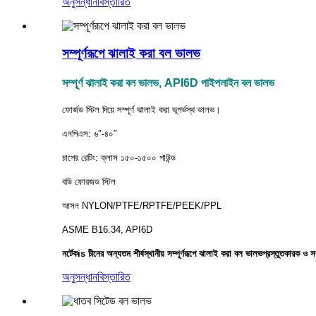
অনুসন্ধান
বিস্তারিত
সম্পূর্ণরূপে ঝালাই করা বল ভালভ
সম্পূর্ণ ঝালাই করা বল ভালভ, API6D পাইপলাইন বল ভালভ
ফোর্জড স্টিল দিয়ে সম্পূর্ণ ঝালাই করা ভূগর্ভস্থ ভালভ।
এনপিএস: ৬″-৪০″
চাপের রেটিং: ক্লাস ১৫০-১৫০০ পাউন্ড
বডি ফোরজড স্টিল
আসন NYLON/PTFE/RPTFE/PEEK/PPL
ASME B16.34, API6D
নর্টেক
is
চীনের অন্যতম শীর্ষস্থানীয়
সম্পূর্ণরূপে ঝালাই করা বল ভালভ
প্রস্তুতকারক ও 
অনুসন্ধান
বিস্তারিত