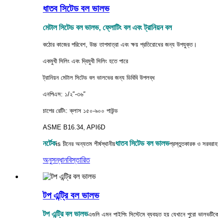
ধাতব সিটেড বল ভালভ
মেটাল সিটেড বল ভালভ, ফ্লোটিং বল এবং ট্রানিয়ন বল
কঠোর কাজের পরিবেশ, উচ্চ তাপমাত্রা এবং ক্ষয় প্রতিরোধের জন্য উপযুক্ত।
একমুখী সিলিং এবং দ্বিমুখী সিলিং হতে পারে
ট্রানিয়ন মেটাল সিটেড বল ভালভের জন্য ডিবিবি উপলব্ধ
এনপিএস: ১/২″-৩৬″
চাপের রেটিং: ক্লাস ১৫০-৯০০ পাউন্ড
ASME B16.34, API6D
নর্টেক
ধাতব সিটেড বল ভালভ
is
চীনের অন্যতম শীর্ষস্থানীয়
প্রস্তুতকারক ও সরবরা
অনুসন্ধান
বিস্তারিত
টপ এন্ট্রি বল ভালভ
টপ এন্ট্রি বল ভালভ
এগুলি এমন পাইপিং সিস্টেমে ব্যবহৃত হয় যেখানে পুরো ভালভটিকে