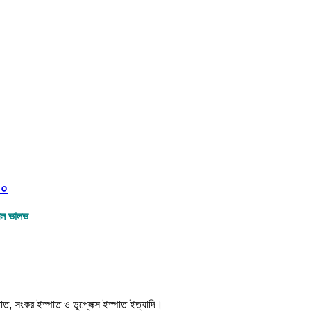
০০
বল ভালভ
্পাত, সংকর ইস্পাত ও ডুপ্লেক্স ইস্পাত ইত্যাদি।