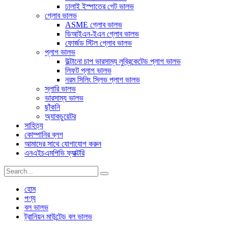
ঢালাই ইস্পাতের গেট ভালভ
গ্লোব ভালভ
ASME গ্লোব ভালভ
ডিআইএন-ইএন গ্লোব ভালভ
ফোর্জড স্টিল গ্লোব ভালভ
প্লাগ ভালভ
উল্টানো চাপ ভারসাম্য লুব্রিকেটেড প্লাগ ভালভ
লিফট প্লাগ ভালভ
নরম সিলিং স্লিভ প্লাগ ভালভ
স্লারি ভালভ
ভারসাম্য ভালভ
ছাঁকনি
অ্যাকচুয়েটর
সাহিত্য
কোম্পানির ব্লগ
আমাদের সাথে যোগাযোগ করুন
এনএইচএমপিভি ফ্যাক্টরি
হোম
পণ্য
বল ভালভ
ট্রানিয়ন মাউন্টেড বল ভালভ