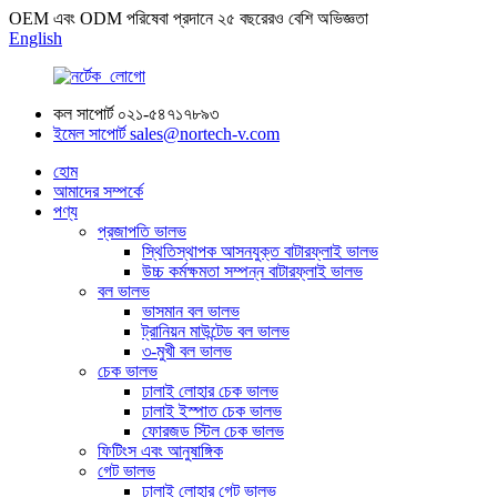
OEM এবং ODM পরিষেবা প্রদানে ২৫ বছরেরও বেশি অভিজ্ঞতা
English
কল সাপোর্ট
০২১-৫৪৭১৭৮৯৩
ইমেল সাপোর্ট
sales@nortech-v.com
হোম
আমাদের সম্পর্কে
পণ্য
প্রজাপতি ভালভ
স্থিতিস্থাপক আসনযুক্ত বাটারফ্লাই ভালভ
উচ্চ কর্মক্ষমতা সম্পন্ন বাটারফ্লাই ভালভ
বল ভালভ
ভাসমান বল ভালভ
ট্রানিয়ন মাউন্টেড বল ভালভ
৩-মুখী বল ভালভ
চেক ভালভ
ঢালাই লোহার চেক ভালভ
ঢালাই ইস্পাত চেক ভালভ
ফোরজড স্টিল চেক ভালভ
ফিটিংস এবং আনুষাঙ্গিক
গেট ভালভ
ঢালাই লোহার গেট ভালভ