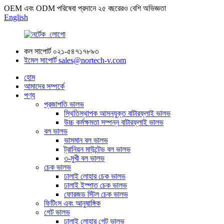
OEM এবং ODM পরিষেবা প্রদানে ২৫ বছরেরও বেশি অভিজ্ঞতা
English
কল সাপোর্ট
০২১-৫৪৭১৭৮৯৩
ইমেল সাপোর্ট
sales@nortech-v.com
হোম
আমাদের সম্পর্কে
পণ্য
প্রজাপতি ভালভ
স্থিতিস্থাপক আসনযুক্ত বাটারফ্লাই ভালভ
উচ্চ কর্মক্ষমতা সম্পন্ন বাটারফ্লাই ভালভ
বল ভালভ
ভাসমান বল ভালভ
ট্রানিয়ন মাউন্টেড বল ভালভ
৩-মুখী বল ভালভ
চেক ভালভ
ঢালাই লোহার চেক ভালভ
ঢালাই ইস্পাত চেক ভালভ
ফোরজড স্টিল চেক ভালভ
ফিটিংস এবং আনুষাঙ্গিক
গেট ভালভ
ঢালাই লোহার গেট ভালভ