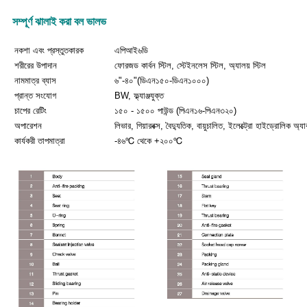
সম্পূর্ণ ঝালাই করা বল ভালভ
নকশা এবং প্রস্তুতকারক
এপিআই৬ডি
শরীরের উপাদান
ফোরজড কার্বন স্টিল, স্টেইনলেস স্টিল, অ্যালয় স্টিল
নামমাত্র ব্যাস
৬"-৪০"(ডিএন১৫০-ডিএন১০০০)
প্রান্ত সংযোগ
BW, ফ্ল্যাঞ্জযুক্ত
চাপের রেটিং
১৫০ - ১৫০০ পাউন্ড (পিএন১৬-পিএন৩২০)
অপারেশন
লিভার, গিয়ারবক্স, বৈদ্যুতিক, বায়ুচালিত, ইলেক্ট্রো হাইড্রোলিক অ্
কার্যকরী তাপমাত্রা
-৪৬℃ থেকে +২০০℃