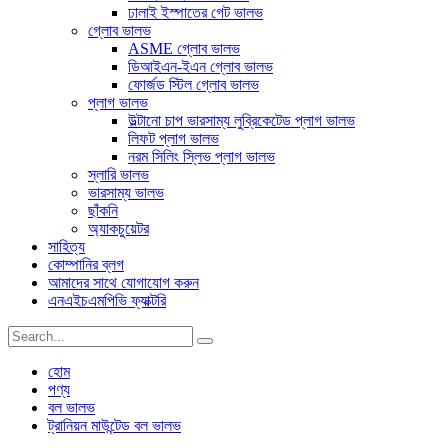
ঢালাই ইস্পাতের গেট ভালভ
গ্লোব ভালভ
ASME গ্লোব ভালভ
ডিআইএন-ইএন গ্লোব ভালভ
ফোর্জড স্টিল গ্লোব ভালভ
প্লাগ ভালভ
উল্টানো চাপ ভারসাম্য লুব্রিকেটেড প্লাগ ভালভ
লিফট প্লাগ ভালভ
নরম সিলিং স্লিভ প্লাগ ভালভ
স্লারি ভালভ
ভারসাম্য ভালভ
ছাঁকনি
অ্যাকচুয়েটর
সাহিত্য
কোম্পানির ব্লগ
আমাদের সাথে যোগাযোগ করুন
এনএইচএমপিভি ফ্যাক্টরি
হোম
পণ্য
বল ভালভ
ট্রানিয়ন মাউন্টেড বল ভালভ