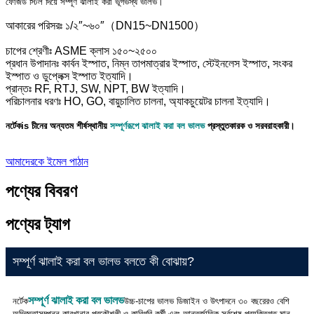
ফোর্জড স্টিল দিয়ে সম্পূর্ণ ঝালাই করা ভূগর্ভস্থ ভালভ।
আকারের পরিসরঃ ১/২″~৬০″（DN15~DN1500）
চাপের শ্রেণীঃ ASME ক্লাস ১৫০~২৫০০
প্রধান উপাদানঃ কার্বন ইস্পাত, নিম্ন তাপমাত্রার ইস্পাত, স্টেইনলেস ইস্পাত, সংকর
ইস্পাত ও ডুপ্লেক্স ইস্পাত ইত্যাদি।
প্রান্তঃ RF, RTJ, SW, NPT, BW ইত্যাদি।
পরিচালনার ধরণঃ HO, GO, বায়ুচালিত চালনা, অ্যাকচুয়েটর চালনা ইত্যাদি।
নর্টেক
is
চীনের অন্যতম শীর্ষস্থানীয়
সম্পূর্ণরূপে ঝালাই করা বল ভালভ
প্রস্তুতকারক ও সরবরাহকারী।
আমাদেরকে ইমেল পাঠান
পণ্যের বিবরণ
পণ্যের ট্যাগ
সম্পূর্ণ ঝালাই করা বল ভালভ বলতে কী বোঝায়?
সম্পূর্ণ ঝালাই করা বল ভালভ
নর্টেক
উচ্চ-চাপের ভালভ ডিজাইন ও উৎপাদনে ৩০ বছরেরও বেশি
অভিজ্ঞতাসম্পন্ন কারখানার প্রকৌশলী ও কারিগরি কর্মী এবং আন্তর্জাতিক সর্বশেষ প্রযুক্তিগত মান