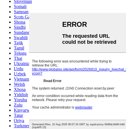
Slovenian
Somali
Samoan
Scots Gaelic
Shona
Sindhi
Sundanese
Swahili
Tajik
Tamil
Telugu
Thai
Ukrainian
Urdu
Uzbek
Vietnamese
Welsh
Xhosa
Yiddish
Yoruba
Zulu
Kinyarwanda
Tatar
Oriya
Turkmen