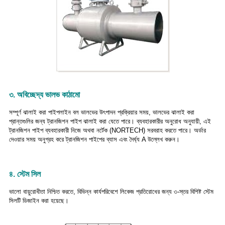
৩. অবিচ্ছেদ্য ভালভ কাঠামো
সম্পূর্ণ ঝালাই করা পাইপলাইন বল ভালভের উৎপাদন প্রক্রিয়ার সময়, ভালভের ঝালাই করা
প্রান্তগুলির জন্য ট্রানজিশন পাইপ ঝালাই করা যেতে পারে। ব্যবহারকারীর অনুরোধ অনুযায়ী, এই
ট্রানজিশন পাইপ ব্যবহারকারী নিজে অথবা নর্টেক (NORTECH) সরবরাহ করতে পারে। অর্ডার
দেওয়ার সময় অনুগ্রহ করে ট্রানজিশন পাইপের ব্যাস এবং দৈর্ঘ্য A উল্লেখ করুন।
৪. স্টেম সিল
ভালো বায়ুরোধীতা নিশ্চিত করতে, বিভিন্ন কার্যপরিবেশে লিকেজ প্রতিরোধের জন্য ৩-স্তর বিশিষ্ট স্টেম
সিলটি ডিজাইন করা হয়েছে।