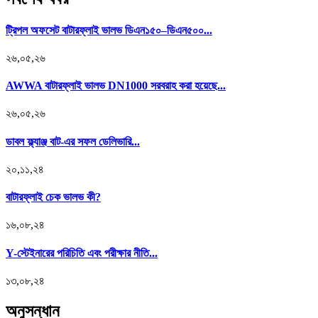
ট্রিপল অফসেট বাটারফ্লাই ভালভ ডিএন১৫০–ডিএন৫০০...
২৬,০৫,২৬
AWWA বাটারফ্লাই ভালভ DN1000 সরবরাহ করা হয়েছে...
২৬,০৫,২৬
ডাবল ফ্ল্যাঞ্জ বাট-এর সফল ডেলিভারি...
২০,১১,২৪
বাটারফ্লাই চেক ভালভ কী?
১৬,০৮,২৪
Y-স্টেইনারের পরিচিতি এবং পরীক্ষার নীতি...
১৩,০৮,২৪
অনুসন্ধান