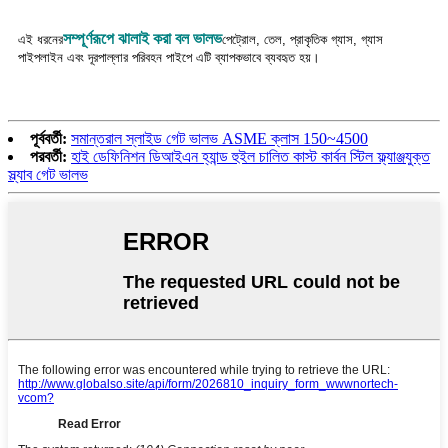
সম্পূর্ণরূপে ঝালাই করা বল ভালভ
এই ধরনের
পেট্রোল, তেল, প্রাকৃতিক গ্যাস, গ্যাস
পাইপলাইন এবং দূরপাল্লার পরিবহন পাইপে এটি ব্যাপকভাবে ব্যবহৃত হয়।
পূর্ববর্তী:
সমান্তরাল স্লাইড গেট ভালভ ASME ক্লাস 150~4500
পরবর্তী:
হাই ডেফিনিশন ডিআইএন হ্যান্ড হুইল চালিত কাস্ট কার্বন স্টিল ফ্ল্যাঞ্জযুক্ত
স্ল্যাব গেট ভালভ