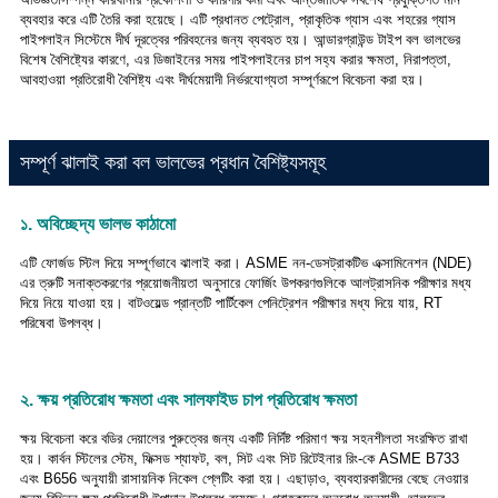
ব্যবহার করে এটি তৈরি করা হয়েছে। এটি প্রধানত পেট্রোল, প্রাকৃতিক গ্যাস এবং শহরের গ্যাস
পাইপলাইন সিস্টেমে দীর্ঘ দূরত্বের পরিবহনের জন্য ব্যবহৃত হয়। আন্ডারগ্রাউন্ড টাইপ বল ভালভের
বিশেষ বৈশিষ্ট্যের কারণে, এর ডিজাইনের সময় পাইপলাইনের চাপ সহ্য করার ক্ষমতা, নিরাপত্তা,
আবহাওয়া প্রতিরোধী বৈশিষ্ট্য এবং দীর্ঘমেয়াদী নির্ভরযোগ্যতা সম্পূর্ণরূপে বিবেচনা করা হয়।
সম্পূর্ণ ঝালাই করা বল ভালভের প্রধান বৈশিষ্ট্যসমূহ
১. অবিচ্ছেদ্য ভালভ কাঠামো
এটি ফোর্জড স্টিল দিয়ে সম্পূর্ণভাবে ঝালাই করা। ASME নন-ডেসট্রাকটিভ এক্সামিনেশন (NDE)
এর ত্রুটি সনাক্তকরণের প্রয়োজনীয়তা অনুসারে ফোর্জিং উপকরণগুলিকে আলট্রাসনিক পরীক্ষার মধ্য
দিয়ে নিয়ে যাওয়া হয়। বাটওয়েল্ড প্রান্তটি পার্টিকেল পেনিট্রেশন পরীক্ষার মধ্য দিয়ে যায়, RT
পরিষেবা উপলব্ধ।
২. ক্ষয় প্রতিরোধ ক্ষমতা এবং সালফাইড চাপ প্রতিরোধ ক্ষমতা
ক্ষয় বিবেচনা করে বডির দেয়ালের পুরুত্বের জন্য একটি নির্দিষ্ট পরিমাণ ক্ষয় সহনশীলতা সংরক্ষিত রাখা
হয়। কার্বন স্টিলের স্টেম, ফিক্সড শ্যাফট, বল, সিট এবং সিট রিটেইনার রিং-কে ASME B733
এবং B656 অনুযায়ী রাসায়নিক নিকেল প্লেটিং করা হয়। এছাড়াও, ব্যবহারকারীদের বেছে নেওয়ার