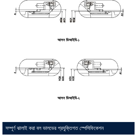
আসন ডিআইবি-১
আসন ডিআইবি-২
সম্পূর্ণ ঝালাই করা বল ভালভের প্রযুক্তিগত স্পেসিফিকেশন