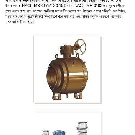
জন্য বিভিন্ন ক্ষয়-প্রতিরোধী উপাদান উপলব্ধ রয়েছে। গ্রাহকদের অনুরোধ অনুযায়ী, ভালভের
উপাদানগুলো NACE MR 0175/1S0 15156 বা NACE MR 0103-এর প্রয়োজনীয়তা
পূরণ করতে পারে এবং উৎপাদন প্রক্রিয়া চলাকালীন কঠোর মান নিয়ন্ত্রণ ও মান পরিদর্শন করা উচিত,
যাতে মানগুলোর প্রয়োজনীয়তা সম্পূর্ণরূপে পূরণ করা যায় এবং সালফারযুক্ত পরিবেশে পরিষেবার
শর্তগুলো মেটানো যায়।