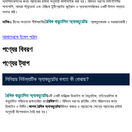
অ্যাপ্লিকেশনের জন্য গ্রাহকের চাহিদা অনুযায়ী কাস্টমাইজ করা হয়। বিভিন্ন ধরণের নির্মাণশৈলীর
পাশাপাশি, আমরা স্ট্যান্ডার্ড এবং ঐচ্ছিক ইন্টিগ্রেটেড কন্ট্রোল ও অ্যাকসেসরিজের একটি বিশাল সম্ভার
অফার করি।
রৈখিক বায়ুচালিত অ্যাকচুয়েটর
নর্টেক
is
চীনের অন্যতম শীর্ষস্থানীয়
প্রস্তুতকারক ও সরবরাহকারী।
আমাদেরকে ইমেল পাঠান
পণ্যের বিবরণ
পণ্যের ট্যাগ
লিনিয়ার নিউম্যাটিক অ্যাকচুয়েটর বলতে কী বোঝায়?
রৈখিক বায়ুচালিত অ্যাকচুয়েটর
এটি একটি যান্ত্রিক ডিভাইস যা বৈদ্যুতিক, হাইড্রোলিক বা
বায়ুচালিত শক্তিকে রূপান্তরিত করে
রৈখিক
গতি। বিভিন্ন ধরণের রাইজিং স্টেম পরিচালনার জন্য
ডিজাইন ও নির্মিত।
ভালভ
,
রৈখিক অ্যাকচুয়েটর
বিভিন্ন বাজার ও প্রয়োগের ক্ষেত্রে গ্রাহকের চাহিদা
অনুযায়ী বিশেষভাবে তৈরি করা হয়।