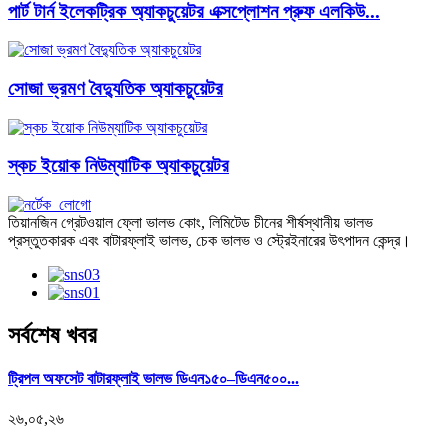
পার্ট টার্ন ইলেকট্রিক অ্যাকচুয়েটর এক্সপ্লোশন প্রুফ এলকিউ...
সোজা ভ্রমণ বৈদ্যুতিক অ্যাকচুয়েটর
স্কচ ইয়োক নিউম্যাটিক অ্যাকচুয়েটর
তিয়ানজিন গ্রেটওয়াল ফ্লো ভালভ কোং, লিমিটেড চীনের শীর্ষস্থানীয় ভালভ
প্রস্তুতকারক এবং বাটারফ্লাই ভালভ, চেক ভালভ ও স্ট্রেইনারের উৎপাদন কেন্দ্র।
সর্বশেষ খবর
ট্রিপল অফসেট বাটারফ্লাই ভালভ ডিএন১৫০–ডিএন৫০০...
২৬,০৫,২৬