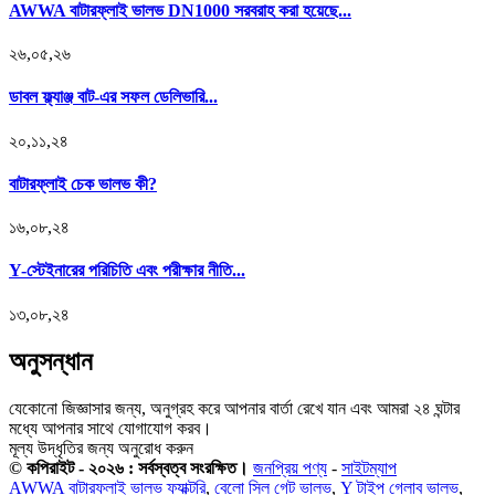
AWWA বাটারফ্লাই ভালভ DN1000 সরবরাহ করা হয়েছে...
২৬,০৫,২৬
ডাবল ফ্ল্যাঞ্জ বাট-এর সফল ডেলিভারি...
২০,১১,২৪
বাটারফ্লাই চেক ভালভ কী?
১৬,০৮,২৪
Y-স্টেইনারের পরিচিতি এবং পরীক্ষার নীতি...
১৩,০৮,২৪
অনুসন্ধান
যেকোনো জিজ্ঞাসার জন্য, অনুগ্রহ করে আপনার বার্তা রেখে যান এবং আমরা ২৪ ঘন্টার
মধ্যে আপনার সাথে যোগাযোগ করব।
মূল্য উদ্ধৃতির জন্য অনুরোধ করুন
© কপিরাইট - ২০২৬ : সর্বস্বত্ব সংরক্ষিত।
জনপ্রিয় পণ্য
-
সাইটম্যাপ
AWWA বাটারফ্লাই ভালভ ফ্যাক্টরি
,
বেলো সিল গেট ভালভ
,
Y টাইপ গ্লোব ভালভ
,