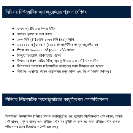
লিনিয়ার নিউম্যাটিক অ্যাকচুয়েটরের প্রধান বৈশিষ্ট্য
ডাবল অ্যাক্টিং এবং স্প্রিং রিটার্ন
বসন্তে খুলতে বা বন্ধ করতে
১০০ মিমি (৪″) থেকে ১০৬৬ মিমি (৪২″) ব্যাস
৩০০০০০ পাউন্ড-ফোর্স (১৩০০ কিলোনিউটন) পর্যন্ত বায়ুচাপীয় বল
স্প্রিং বল ৭০০০০০ lbf (৩০০০ kN) পর্যন্ত
বিস্তৃত অপারেটিং তাপমাত্রার পরিসর
উপাদানের বিকল্প: মাইল্ড স্টিল, অ্যালুমিনিয়াম এবং স্টেইনলেস স্টিল
বিশেষভাবে গ্রাহকের চাহিদামাফিক ব্যবহারের জন্য ডিজাইন করা হয়েছে
সীমাবদ্ধ এলাকায় ভালভ পরিচালনার জন্য ডাবল এবং ট্রিপল পিস্টন উপলব্ধ।
লিনিয়ার নিউম্যাটিক অ্যাকচুয়েটরের প্রযুক্তিগত স্পেসিফিকেশন
নিউমাট্রল নিউম্যাটিক লিনিয়ার ভালভ অ্যাকচুয়েটর এবং কন্ট্রোল সিস্টেমগুলো গেট ভালভ, নাইফ
গেট ভালভ, গ্লোব ভালভ এবং রাইজিং স্টেম নন-কন্টাক্ট বল ভালভের মতো রাইজিং স্টেম ভালভ
পরিচালনার জন্য ডিজাইন ও তৈরি করা হয়।