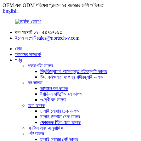
OEM এবং ODM পরিষেবা প্রদানে ২৫ বছরেরও বেশি অভিজ্ঞতা
English
কল সাপোর্ট
০২১-৫৪৭১৭৮৯৩
ইমেল সাপোর্ট
sales@nortech-v.com
হোম
আমাদের সম্পর্কে
পণ্য
প্রজাপতি ভালভ
স্থিতিস্থাপক আসনযুক্ত বাটারফ্লাই ভালভ
উচ্চ কর্মক্ষমতা সম্পন্ন বাটারফ্লাই ভালভ
বল ভালভ
ভাসমান বল ভালভ
ট্রানিয়ন মাউন্টেড বল ভালভ
৩-মুখী বল ভালভ
চেক ভালভ
ঢালাই লোহার চেক ভালভ
ঢালাই ইস্পাত চেক ভালভ
ফোরজড স্টিল চেক ভালভ
ফিটিংস এবং আনুষাঙ্গিক
গেট ভালভ
ঢালাই লোহার গেট ভালভ