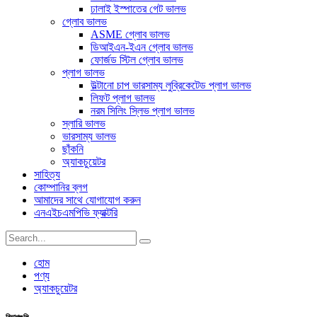
ঢালাই ইস্পাতের গেট ভালভ
গ্লোব ভালভ
ASME গ্লোব ভালভ
ডিআইএন-ইএন গ্লোব ভালভ
ফোর্জড স্টিল গ্লোব ভালভ
প্লাগ ভালভ
উল্টানো চাপ ভারসাম্য লুব্রিকেটেড প্লাগ ভালভ
লিফট প্লাগ ভালভ
নরম সিলিং স্লিভ প্লাগ ভালভ
স্লারি ভালভ
ভারসাম্য ভালভ
ছাঁকনি
অ্যাকচুয়েটর
সাহিত্য
কোম্পানির ব্লগ
আমাদের সাথে যোগাযোগ করুন
এনএইচএমপিভি ফ্যাক্টরি
হোম
পণ্য
অ্যাকচুয়েটর
বিভাগগুলি