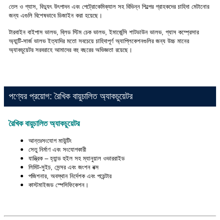
তেল ও গ্যাস, বিদ্যুৎ উৎপাদন এবং পেট্রোকেমিক্যাল সহ বিভিন্ন শিল্পের গ্রাহকদের চাহিদা মেটানোর
জন্য এগুলি বিশেষভাবে ডিজাইন করা হয়েছে।
টারবাইন বাইপাস ভালভ, ব্লিড স্টিম চেক ভালভ, ইমার্জেন্সি শাটডাউন ভালভ, গ্যাস কম্প্রেসার
অ্যান্টি-সার্জ ভালভ ইত্যাদির মতো সবচেয়ে চাহিদাপূর্ণ অ্যাপ্লিকেশনগুলির জন্য উচ্চ মানের
অ্যাকচুয়েটর সরবরাহে আমাদের বহু বছরের অভিজ্ঞতা রয়েছে।
পণ্যের প্রয়োগ: রৈখিক বায়ুচালিত অ্যাকচুয়েটর
রৈখিক বায়ুচালিত অ্যাকচুয়েটর
আন্তঃসংযোগ মাউন্টিং
সেতু নির্মাণ এবং সংযোগকারী
যান্ত্রিক – হ্যান্ড হুইল সহ ম্যানুয়াল ওভাররাইড
লিমিট-সুইচ, সেন্সর এবং জংশন বক্স
পজিশনার, অবস্থান নির্দেশক এবং পয়েন্টার
কাস্টমাইজড স্পেসিফিকেশন।