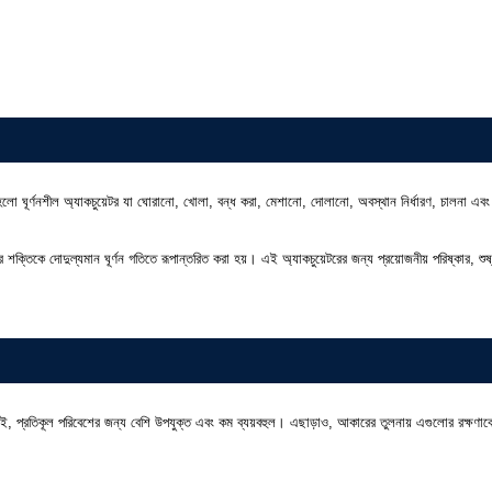
হলো ঘূর্ণনশীল অ্যাকচুয়েটর যা ঘোরানো, খোলা, বন্ধ করা, মেশানো, দোলানো, অবস্থান নির্ধারণ, চালনা এবং
়ুর শক্তিকে দোদুল্যমান ঘূর্ণন গতিতে রূপান্তরিত করা হয়। এই অ্যাকচুয়েটরের জন্য প্রয়োজনীয় পরিষ্কার, শুষ
প্রতিকূল পরিবেশের জন্য বেশি উপযুক্ত এবং কম ব্যয়বহুল। এছাড়াও, আকারের তুলনায় এগুলোর রক্ষণাবেক