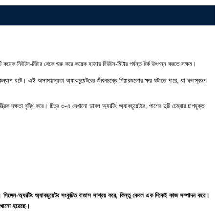
ং এটি কয়েক নিউটন-মিটার থেকে শুরু করে কয়েক হাজার নিউটন-মিটার পর্যন্ত টর্ক উৎপন্ন করতে সক্ষম।
াকল্যাশ ঘটে। এই অসামঞ্জস্যতা অ্যাকচুয়েটরের জীবনচক্রে গিয়ারগুলোর ক্ষয় ঘটাতে পারে, যা ফলস্বরূপ
িক দক্ষতা বৃদ্ধি করে। চিত্র ৩-এ দেখানো ডাবল অ্যাক্টিং অ্যাকচুয়েটরে, পাশের দুটি চেম্বার চাপযুক্ত
়। সিঙ্গেল-অ্যাক্টিং অ্যাকচুয়েটর সংকুচিত বাতাস সাশ্রয় করে, কিন্তু কেবল এক দিকেই কাজ সম্পাদন করে।
 দেখানো হয়েছে।