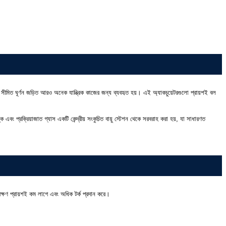
 সীমিত ঘূর্ণন জড়িত আরও অনেক যান্ত্রিক কাজের জন্য ব্যবহৃত হয়। এই অ্যাকচুয়েটরগুলো প্রায়শই বল
্ক এবং প্রক্রিয়াজাত গ্যাস একটি কেন্দ্রীয় সংকুচিত বায়ু স্টেশন থেকে সরবরাহ করা হয়, যা সাধারণত
্ষণ প্রায়শই কম লাগে এবং অধিক টর্ক প্রদান করে।