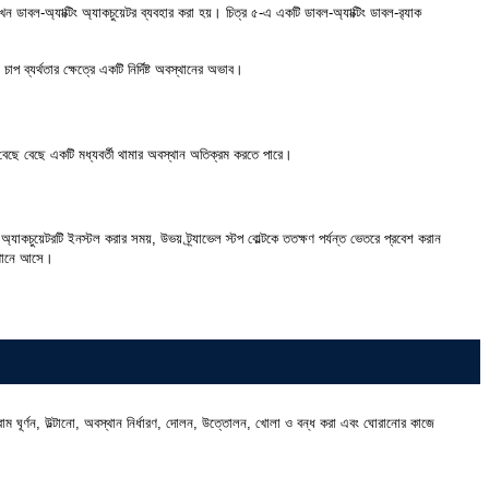
ডাবল-অ্যাক্টিং অ্যাকচুয়েটর ব্যবহার করা হয়। চিত্র ৫-এ একটি ডাবল-অ্যাক্টিং ডাবল-র‍্যাক
চাপ ব্যর্থতার ক্ষেত্রে একটি নির্দিষ্ট অবস্থানের অভাব।
টি বেছে বেছে একটি মধ্যবর্তী থামার অবস্থান অতিক্রম করতে পারে।
্যাকচুয়েটরটি ইনস্টল করার সময়, উভয় ট্র্যাভেল স্টপ বোল্টকে ততক্ষণ পর্যন্ত ভেতরে প্রবেশ করান
বস্থানে আসে।
বিরাম ঘূর্ণন, উল্টানো, অবস্থান নির্ধারণ, দোলন, উত্তোলন, খোলা ও বন্ধ করা এবং ঘোরানোর কাজে