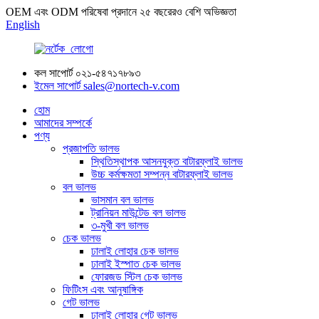
OEM এবং ODM পরিষেবা প্রদানে ২৫ বছরেরও বেশি অভিজ্ঞতা
English
কল সাপোর্ট
০২১-৫৪৭১৭৮৯৩
ইমেল সাপোর্ট
sales@nortech-v.com
হোম
আমাদের সম্পর্কে
পণ্য
প্রজাপতি ভালভ
স্থিতিস্থাপক আসনযুক্ত বাটারফ্লাই ভালভ
উচ্চ কর্মক্ষমতা সম্পন্ন বাটারফ্লাই ভালভ
বল ভালভ
ভাসমান বল ভালভ
ট্রানিয়ন মাউন্টেড বল ভালভ
৩-মুখী বল ভালভ
চেক ভালভ
ঢালাই লোহার চেক ভালভ
ঢালাই ইস্পাত চেক ভালভ
ফোরজড স্টিল চেক ভালভ
ফিটিংস এবং আনুষাঙ্গিক
গেট ভালভ
ঢালাই লোহার গেট ভালভ