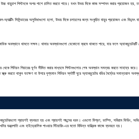
 উচ্চ বায়ুচাপ পিস্টনকে অপর পাশে চালিত করতে পারে। যখন উভয় দিকে কাজ সম্পাদন করার প্রয়োজন হয়, তখন 
বল-অ্যাক্টিং সিলিন্ডারের অসুবিধাগুলো হলো, উভয় দিকে চলাচলের জন্য সংকুচিত বায়ুর প্রয়োজন এবং বিদ্যুৎ বা 
র মধ্যে একাধিক অবস্থানে থামতে সক্ষম। থামার অবস্থানগুলো যেকোনো ক্রমে থাকতে পারে, যার ফলে অ্যাকচুয়েটর
র থেকে পিনিয়ন গিয়ারের ঘূর্ণন সীমিত করার মাধ্যমে পিস্টনগুলোর শেষ অবস্থান সমন্বয় করতে সাহায্য করে। অ
্ত স্ক্রু করতে থাকুন যতক্ষণ না উপরে দৃশ্যমান পিনিয়ন স্লটটি ঘুরে অ্যাকচুয়েটর বডির দৈর্ঘ্যের সমান্তরাল অ
কচুয়েটরগুলো প্রায়শই ব্যবহৃত হয় এবং প্রায়শই পছন্দের ধরন। এগুলো মিশ্রণ, ডাম্পিং, সবিরাম ফিডিং, অ
 খনির যন্ত্রপাতি এবং হাইড্রোলিক পাওয়ার স্টিয়ারিং-এর মতো বিভিন্ন যান্ত্রিক কাজে ব্যবহৃত হয়।