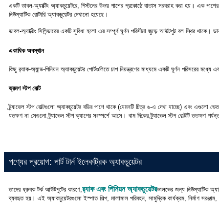
একটি ডাবল-অ্যাক্টিং অ্যাকচুয়েটরে, পিস্টনের উভয় পাশের প্রকোষ্ঠে বাতাস সরবরাহ করা হয়। এক পাশের
নিউম্যাটিক রোটারি অ্যাকচুয়েটর দেখানো হয়েছে।
ডাবল-অ্যাক্টিং সিলিন্ডারের একটি সুবিধা হলো এর সম্পূর্ণ ঘূর্ণন পরিসীমা জুড়ে আউটপুট বল স্থির থাকে। ডা
একাধিক অবস্থান
কিছু র‍্যাক-অ্যান্ড-পিনিয়ন অ্যাকচুয়েটর পোর্টগুলিতে চাপ নিয়ন্ত্রণের মাধ্যমে একটি ঘূর্ণন পরিসরে
ভ্রমণ স্টপ বোল্ট
ট্র্যাভেল স্টপ বোল্টগুলো অ্যাকচুয়েটর বডির পাশে থাকে (যেমনটি চিত্র ৬-এ দেখা যাচ্ছে) এবং এগুলো ভেত
যতক্ষণ না সেগুলো ট্র্যাভেল স্টপ ক্যাপের সংস্পর্শে আসে। বাম দিকের ট্র্যাভেল স্টপ বোল্টটি ততক্ষণ পর্যন
পণ্যের প্রয়োগ: পার্ট টার্ন ইলেকট্রিক অ্যাকচুয়েটর
র‍্যাক এবং পিনিয়ন অ্যাকচুয়েটর
তাদের ধ্রুবক টর্ক আউটপুটের কারণে,
ভালভের জন্য নিউম্যাটিক অ্যা
ব্যবহৃত হয়। এই অ্যাকচুয়েটরগুলো ইস্পাত শিল্প, মালামাল পরিবহন, সামুদ্রিক কার্যক্রম, নির্মাণ সরঞ্জাম,