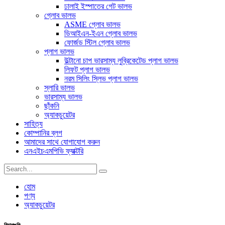
ঢালাই ইস্পাতের গেট ভালভ
গ্লোব ভালভ
ASME গ্লোব ভালভ
ডিআইএন-ইএন গ্লোব ভালভ
ফোর্জড স্টিল গ্লোব ভালভ
প্লাগ ভালভ
উল্টানো চাপ ভারসাম্য লুব্রিকেটেড প্লাগ ভালভ
লিফট প্লাগ ভালভ
নরম সিলিং স্লিভ প্লাগ ভালভ
স্লারি ভালভ
ভারসাম্য ভালভ
ছাঁকনি
অ্যাকচুয়েটর
সাহিত্য
কোম্পানির ব্লগ
আমাদের সাথে যোগাযোগ করুন
এনএইচএমপিভি ফ্যাক্টরি
হোম
পণ্য
অ্যাকচুয়েটর
বিভাগগুলি