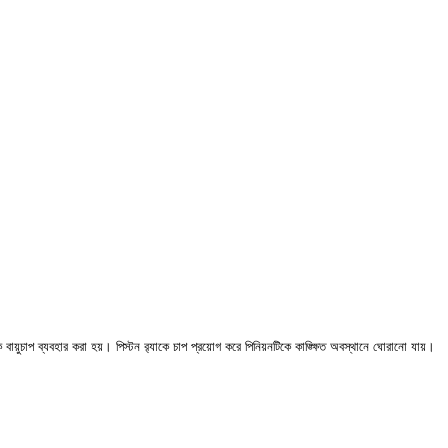
ায়ুচাপ ব্যবহার করা হয়। পিস্টন র‍্যাকে চাপ প্রয়োগ করে পিনিয়নটিকে কাঙ্ক্ষিত অবস্থানে ঘোরানো যায়।