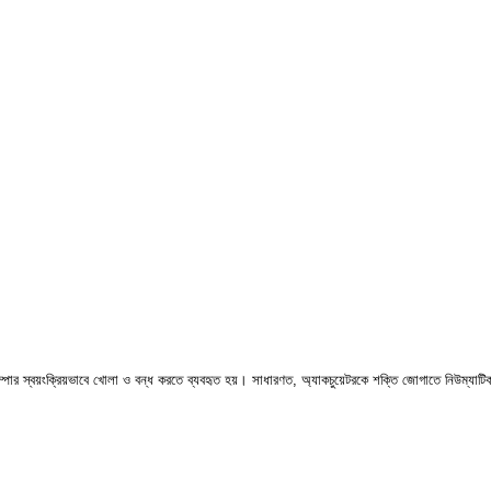
্পার স্বয়ংক্রিয়ভাবে খোলা ও বন্ধ করতে ব্যবহৃত হয়। সাধারণত, অ্যাকচুয়েটরকে শক্তি জোগাতে নিউম্যাটিক ব